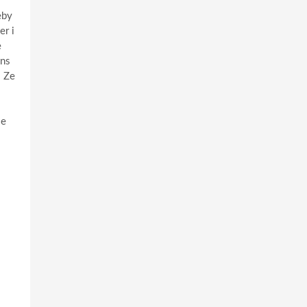
eby
r i
e
ins
. Ze
ie