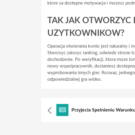
ktore sa dostepne motywacja i mozesz podn
TAK JAK OTWORZYC
UZYTKOWNIKOW?
Operacja otwierania konto jest naturalny i
Stworzyc zalozyc ranking, odwiedz strone I
dochodzenie. Po weryfikacji, ktora moze lo
nowy wspolpracownik, dostaniesz dostepnos
wyprobowania innych gier. Rozwaz, jednego 
odpowiedzialnej gra wideo.