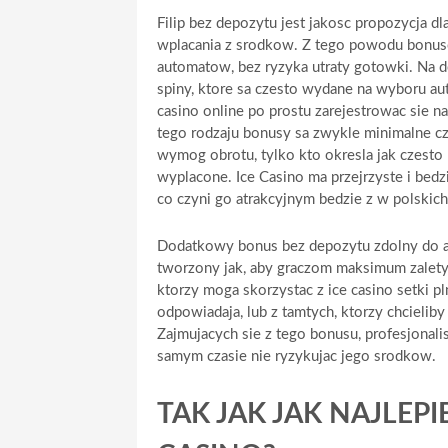
Filip bez depozytu jest jakosc propozycja 
wplacania z srodkow. Z tego powodu bonus
automatow, bez ryzyka utraty gotowki. Na 
spiny, ktore sa czesto wydane na wyboru aut
casino online po prostu zarejestrowac sie n
tego rodzaju bonusy sa zwykle minimalne 
wymog obrotu, tylko kto okresla jak czest
wyplacone. Ice Casino ma przejrzyste i bed
co czyni go atrakcyjnym bedzie z w polskich
Dodatkowy bonus bez depozytu zdolny do ak
tworzony jak, aby graczom maksimum zalety
ktorzy moga skorzystac z ice casino setki p
odpowiadaja, lub z tamtych, ktorzy chcielib
Zajmujacych sie z tego bonusu, profesjona
samym czasie nie ryzykujac jego srodkow.
TAK JAK JAK NAJLEPI