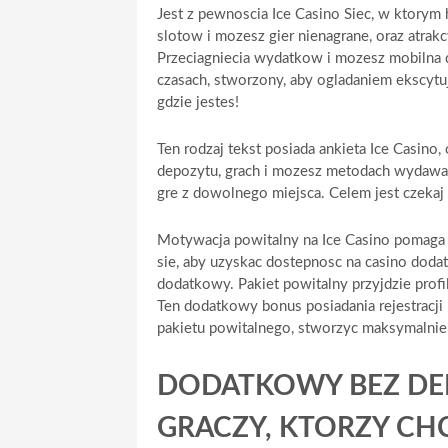
Jest z pewnoscia Ice Casino Siec, w ktorym
slotow i mozesz gier nienagrane, oraz atra
Przeciagniecia wydatkow i mozesz mobilna d
czasach, stworzony, aby ogladaniem ekscytu
gdzie jestes!
Ten rodzaj tekst posiada ankieta Ice Casino,
depozytu, grach i mozesz metodach wydawan
gre z dowolnego miejsca. Celem jest czekaj
Motywacja powitalny na Ice Casino pomaga 
sie, aby uzyskac dostepnosc na casino doda
dodatkowy. Pakiet powitalny przyjdzie profi
Ten dodatkowy bonus posiadania rejestracji
pakietu powitalnego, stworzyc maksymalnie j
DODATKOWY BEZ DEP
GRACZY, KTORZY CH