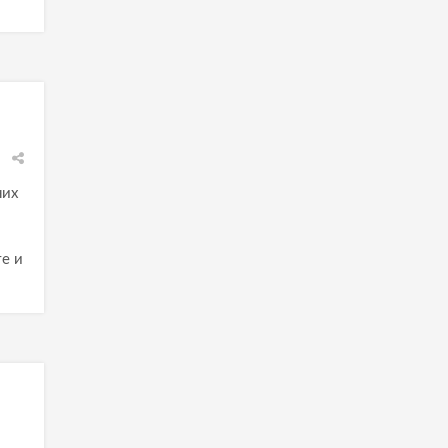
них
е и