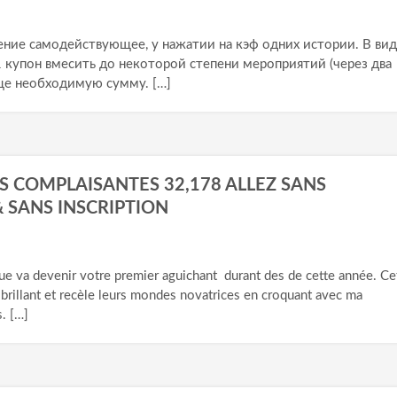
ие самодействующее, у нажатии на кэф одних истории. В вид
 1 купон вмесить до некоторой степени мероприятий (через два
еще необходимую сумму. […]
S COMPLAISANTES 32,178 ALLEZ SANS
 SANS INSCRIPTION
 que va devenir votre premier aguichant durant des de cette année. Ce
brillant et recèle leurs mondes novatrices en croquant avec ma
. […]