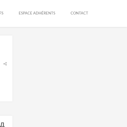
FS
ESPACE ADHÉRENTS
CONTACT
ИД