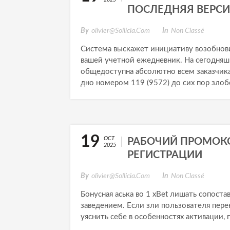
ПОСЛЕДНЯЯ ВЕРСИ
By
Olivier@sollicia.com
In
Non Classé
Система выскажет инициативу возобнови
вашей учетной ежедневник. На сегодняшн
общедоступна абсолютно всем заказчик
дно номером 119 (9572) до сих пор злоб
19
OCT
РАБОЧИЙ ПРОМОКО
2025
РЕГИСТРАЦИИ
By
Olivier@sollicia.com
In
Non Classé
Бонусная аська во 1 xBet лишать сопост
заведением. Если зли пользователя пере
уяснить себе в особенностях активации,